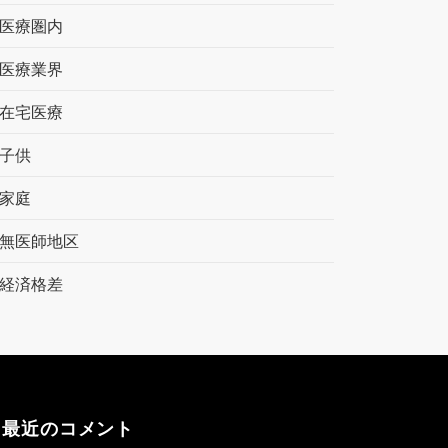
医療圏内
医療業界
在宅医療
子供
家庭
無医師地区
経済格差
最近のコメント